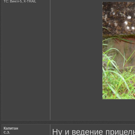
ТС: Вингл-5, X-TRAIL
Капитан
Ну и ведение прицел
С.З.