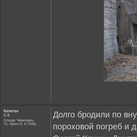
Капитан
Долго бродили по вн
С.З.
Откуда: Череповец
ТС: Вингл-5, X-TRAIL
пороховой погреб и 