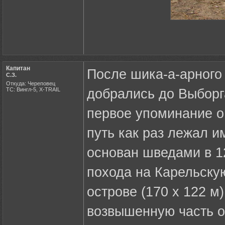
Капитан
После шика-а-арного
С.З.
Откуда: Череповец
ТС: Вингл-5, X-TRAIL
добрались до Выборг
первое упоминание о
путь как раз лежал и
основан шведами в 12
похода на Карельску
острове (170 х 122 
возвышенную часть ос