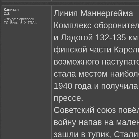
Капитан
Линия Маннергейма
С.З.
Откуда: Череповец
ТС: Вингл-5, X-TRAIL
Комплекс обороните
и Ладогой 132-135 км
финской части Карел
возможного наступат
стала местом наибол
1940 года и получил
прессе.
Советский союз повёл
войну напав на мале
зашли в тупик, Стал