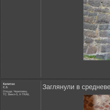
Капитан
Заглянули в среднев
С.З.
Откуда: Череповец
ТС: Вингл-5, X-TRAIL