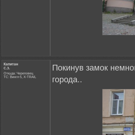
Капитан
Покинув замок немно
С.З.
Откуда: Череповец
ТС: Вингл-5, X-TRAIL
города..