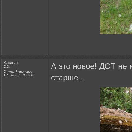
Капитан
А это новое! ДОТ не и
С.З.
Откуда: Череповец
ТС: Вингл-5, X-TRAIL
старше...