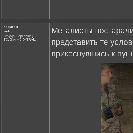
Капитан
Металисты постарали
С.З.
Откуда: Череповец
ТС: Вингл-5, X-TRAIL
представить те услов
прикоснувшись к пуш