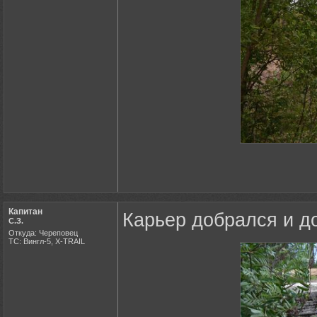
Капитан
Карьер добрался и до 
С.З.
Откуда: Череповец
ТС: Вингл-5, X-TRAIL