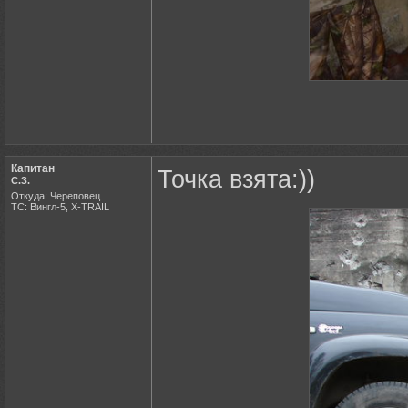
Капитан
Точка взята:))
С.З.
Откуда: Череповец
ТС: Вингл-5, X-TRAIL