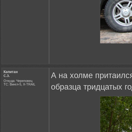
Капитан
А на холме притаилс
С.З.
Откуда: Череповец
ТС: Вингл-5, X-TRAIL
образца тридцатых го