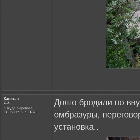
Капитан
Долго бродили по вн
С.З.
Откуда: Череповец
ТС: Вингл-5, X-TRAIL
омбразуры, перегово
установка..