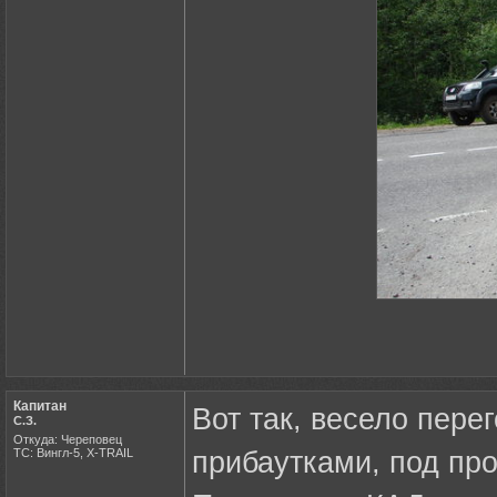
Капитан
Вот так, весело пере
С.З.
Откуда: Череповец
ТС: Вингл-5, X-TRAIL
прибаутками, под пр