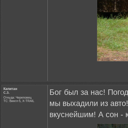
Капитан
Бог был за нас! Пого
С.З.
Откуда: Череповец
ТС: Вингл-5, X-TRAIL
мы выхадили из авто
вкуснейшим! А сон - 