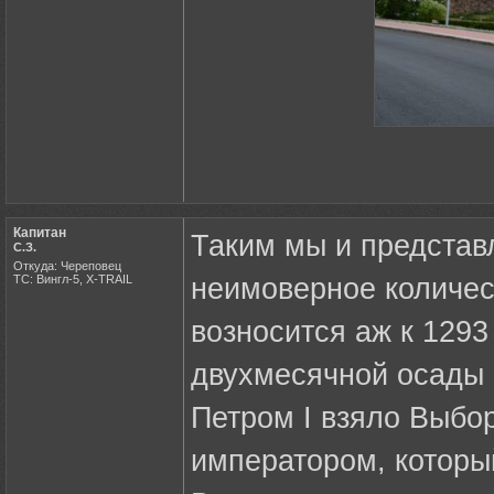
Капитан
Таким мы и представ
С.З.
Откуда: Череповец
ТС: Вингл-5, X-TRAIL
неимоверное количес
возносится аж к 1293
двухмесячной осады 1
Петром I взяло Выбор
императором, которы