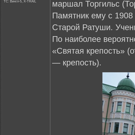
ТС: Вингл-5, X-TRAIL
маршал Торгильс (Тор
Памятник ему с 1908 
Старой Ратуши. Учен
По наиболее вероятн
«Святая крепость» (о
— крепость).