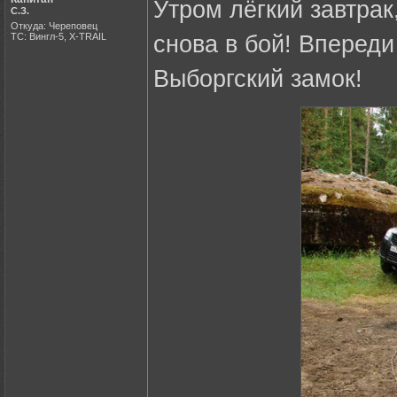
Утром лёгкий завтрак
С.З.
Откуда: Череповец
ТС: Вингл-5, X-TRAIL
снова в бой! Вперед
Выборгский замок!