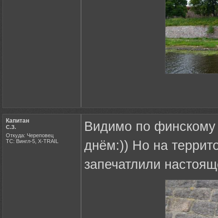
Капитан
Видимо по финскому
С.З.
Откуда: Череповец
ТС: Вингл-5, X-TRAIL
днём:)) Но на террит
запечатлили настояще