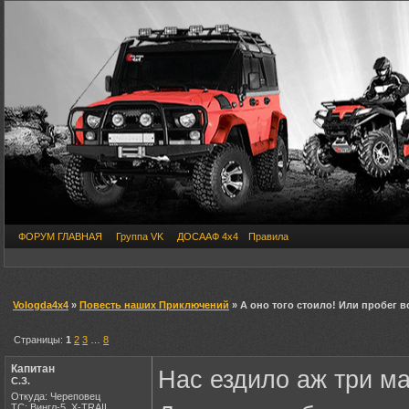
ФОРУМ ГЛАВНАЯ
Группа VK
ДОСААФ 4х4
Правила
Vologda4x4
»
Повесть наших Приключений
» А оно того стоило! Или пробег в
Страницы:
1
2
3
…
8
Капитан
Нас ездило аж три м
С.З.
Откуда: Череповец
ТС: Вингл-5, X-TRAIL