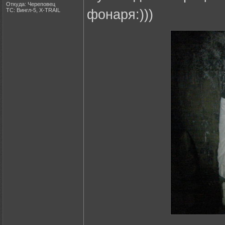
Откуда: Череповец
ТС: Вингл-5, X-TRAIL
фонаря:)))