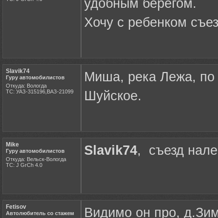
удобным берегом.
Хочу с ребенком съез
Slavik74
Миша, река Лежа, по 
Гуру автомобилистов
Откуда: Вологда
ТС: УАЗ-315196,ВАЗ-21099
Шуйское.
Mike
Slavik74
, съезд нал
Гуру автомобилистов
Откуда: Вельск-Вологда
ТС: J GrCh 4.0
Fetisov
Видимо он про, д.Зим
Автолюбитель со стажем