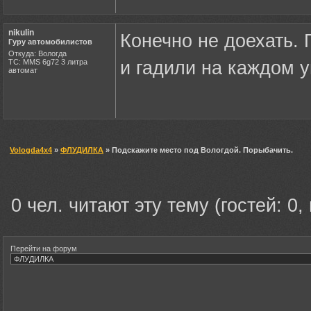
nikulin
Конечно не доехать. 
Гуру автомобилистов
Откуда: Вологда
ТС: MMS 6g72 3 литра
и гадили на каждом у
автомат
Vologda4x4
»
ФЛУДИЛКА
» Подскажите место под Вологдой. Порыбачить.
0 чел. читают эту тему (гостей: 0,
Перейти на форум