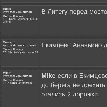
gall35
В Литегу перед мосто
Гуру автомобилистов
Откуда: Вологда
ТС: Hyndai Galloper II, Suzuki
Jimmni
Олигарх
Екимцево Ананьино да
Автолюбитель со стажем
Откуда: Вологда
ТС: Mitsubishi pajero sport 3.2
Volant
Mike
если в Екимцево
Гуру автомобилистов
Откуда: Вологда
ТС: в автивном поиске)))
до берега не доехать
отались 2 дорожки.