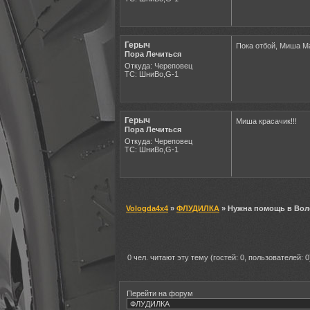
Герыч
Пока отбой, Миша Ма
Пора Лечиться
Откуда: Череповец
ТС: ШниВо,G-1
Герыч
Миша красачик!!!
Пора Лечиться
Откуда: Череповец
ТС: ШниВо,G-1
Vologda4x4
»
ФЛУДИЛКА
» Нужна помощь в Вол
0 чел. читают эту тему (гостей: 0, пользователей: 0
Перейти на форум