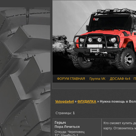
ФОРУМ ГЛАВНАЯ
Группа VK
ДОСААФ 4х4
П
Vologda4x4
»
ФЛУДИЛКА
» Нужна помощь в Вол
Страницы:
1
Герыч
Кто сможет купить д
Пора Лечиться
карту. Отзвонитесь 
Откуда: Череповец
ТС: ШниВо,G-1