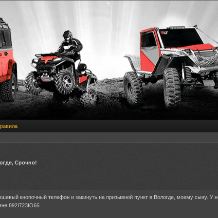
равила
огде, Срочно!
ешевый кнопочный телефон и закинуть на призывной пункт в Вологде, моему сыну. У н
мне 892I723IO66.