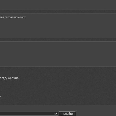
йк скозал поможет.
огде, Срочно!
)