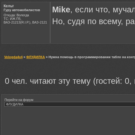
Кельт
Mike
, если что, муча
Гуру автомобилистов
Откуда: Вологда
ТС: ИЖ П5,
Но, судя по всему, р
ВАЗ-21213(R.I.P.), ВАЗ-2121
Vologda4x4
»
ФЛУДИЛКА
» Нужна помощь в программировании табло на кон
0 чел. читают эту тему (гостей: 0,
Перейти на форум