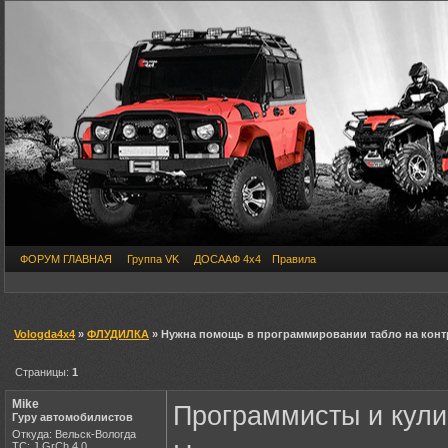
ФОРУМ ГЛАВНАЯ
Группа VK
ДОСААФ 4х4
Правила
Vologda4x4
»
ФЛУДИЛКА
» Нужна помощь в программировании табло на кон
Страницы:
1
Mike
Программисты и кули
Гуру автомобилистов
Откуда: Вельск-Вологда
ТС: J GrCh 4.0