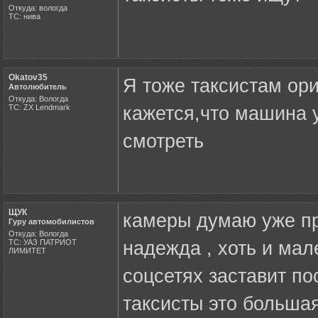
Откуда: вологда
ТС: нива
Okatov35
Я тоже таксистам ори
Автолюбитель
Откуда: Вологда
ТС: ZX Lendmark
кажется,что машина у
смотреть
ЩУК
камеры думаю уже пр
Гуру автомобилистов
Откуда: Вологда
ТС: УАЗ ПАТРИОТ
надежда , хоть и мал
ЛИМИТЕТ
соцсетях заставит по
таксисты это большая