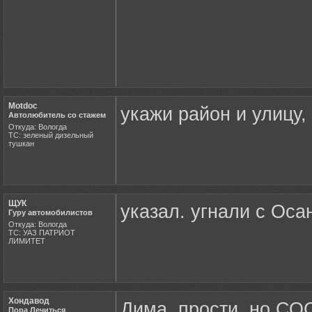
Motdoc
укажи район и улицу,
Автолюбитель со стажем
Откуда: Вологда
ТС: зеленый дизельный
тушкан
ЩУК
указал. угнали с Оса
Гуру автомобилистов
Откуда: Вологда
ТС: УАЗ ПАТРИОТ
ЛИМИТЕТ
Хондавод
Дима, прости, но СО
Пора Лечиться