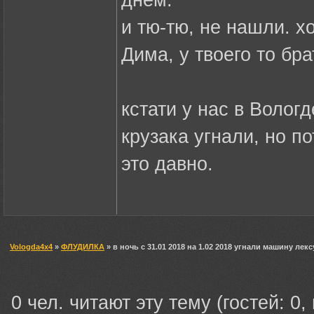
днем.
и тю-тю, не нашли. х
Дима, у твоего то бр
кстати у нас в Волог
крузака угнали, но п
это давно.
Vologda4x4
»
ФЛУДИЛКА
» в ночь с 31.01 2018 на 1.02 2018 угнали машину лекс
0 чел. читают эту тему (гостей: 0,