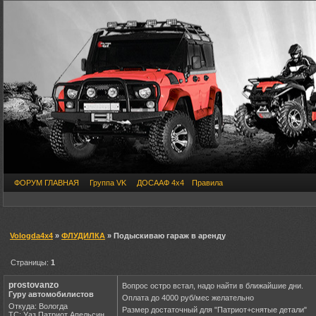
ФОРУМ ГЛАВНАЯ
Группа VK
ДОСААФ 4х4
Правила
Vologda4x4
»
ФЛУДИЛКА
» Подыскиваю гараж в аренду
Страницы:
1
prostovanzo
Вопрос остро встал, надо найти в ближайшие дни.
Гуру автомобилистов
Оплата до 4000 руб/мес желательно
Откуда: Вологда
Размер достаточный для "Патриот+снятые детали"
ТС: Уаз Патриот Апельсин