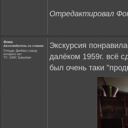
Отредактировал Фома
Фома
Экскурсия понравила
Автолюбитель со стажем
Откуда: Донбасс,город
которого нет
далёком 1959г. всё с
ТС: GMC Suburban
был очень таки "про