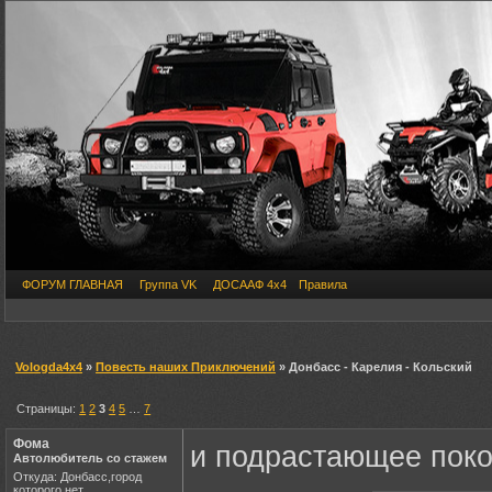
ФОРУМ ГЛАВНАЯ
Группа VK
ДОСААФ 4х4
Правила
Vologda4x4
»
Повесть наших Приключений
» Донбасс - Карелия - Кольский
Страницы:
1
2
3
4
5
…
7
Фома
и подрастающее пок
Автолюбитель со стажем
Откуда: Донбасс,город
которого нет