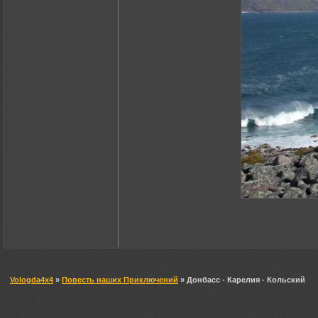
Vologda4x4
»
Повесть наших Приключений
» Донбасс - Карелия - Кольский