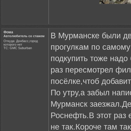
Фома
В Мурманске были дв
Автолюбитель со стажем
Откуда: Донбасс,город
которого нет
прогулкам по самому
ТС: GMC Suburban
подкупить тоже надо
раз пересмотрел фил
посёлке,чтоб добавит
По утру,а забыл напи
Мурманск заезжал.Дел
Роснефть.В этот раз 
не так.Короче там та