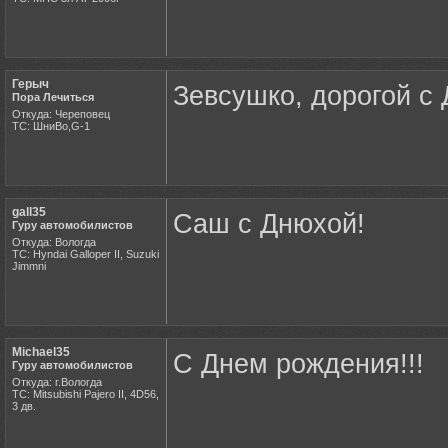
Герыч
Зевсушко, дорогой с 
Пора Лечиться
Откуда: Череповец
ТС: ШниВо,G-1
gall35
Саш с Днюхой!
Гуру автомобилистов
Откуда: Вологда
ТС: Hyndai Galloper II, Suzuki
Jimmni
Michael35
С Днем рождения!!!
Гуру автомобилистов
Откуда: г.Вологда
ТС: Mitsubishi Pajero II, 4D56,
3 дв.