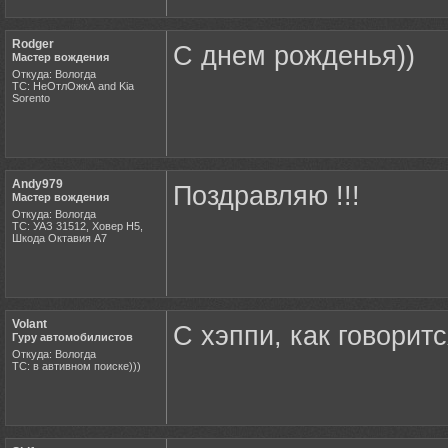
Rodger
C днем рожденья))
Мастер вождения
Откуда: Вологда
ТС: НеОтлОжкА and Kia
Sorento
Andy979
Поздравляю !!!
Мастер вождения
Откуда: Вологда
ТС: УАЗ 31512, Ховер Н5,
Шкода Октавия А7
Volant
С хэппи, как говоритс
Гуру автомобилистов
Откуда: Вологда
ТС: в автивном поиске)))