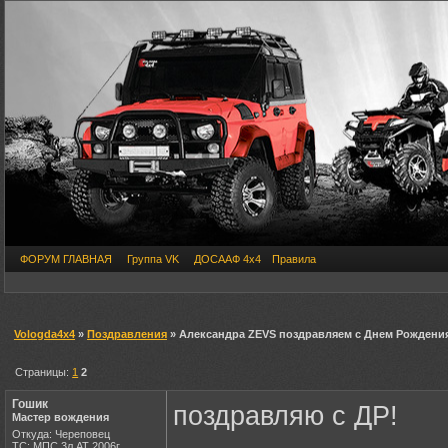
ФОРУМ ГЛАВНАЯ
Группа VK
ДОСААФ 4х4
Правила
Vologda4x4
»
Поздравления
» Александра ZEVS поздравляем с Днем Рождени
Страницы:
1
2
Гошик
поздравляю с ДР!
Мастер вождения
Откуда: Череповец
ТС: МПС 3л АТ 2006г