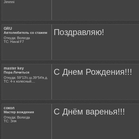
Jimmni
GRU
Поздравляю!
Автолюбитель со стажем
Откуда: Вологда
ТС: Haval F7
master key
С Днем Рождения!!!
Пора Лечиться
Откуда: 59°13'с.ш.39°54'в.д.
ТС: 4-х колесный....
сокол
С Днём варенья!!!
Мастер вождения
Откуда: Вологда
ТС: Эля