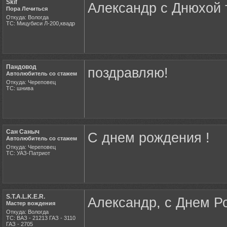
Skif
Александр с Днюхой 
Пора Лечиться
Откуда: Вологда
ТС: Мицубиси Л-200,квадр
Пандовод
поздравляю!
Автолюбитель со стажем
Откуда: Череповец
ТС: шнива
Сан Саныч
С днем рождения !
Автолюбитель со стажем
Откуда: Череповец
ТС: УАЗ-Патриот
S.T.A.L.K.E.R.
Александр, с Днем Р
Мастер вождения
Откуда: Вологда
ТС: ВАЗ - 21213 ГАЗ - 3110
ГАЗ - 2705