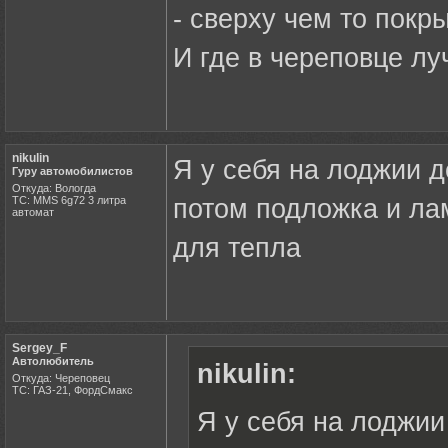
- сверху чем то покр
И где в череповце лу
nikulin
Я у себя на лоджии д
Гуру автомобилистов
Откуда: Вологда
ТС: MMS 6g72 3 литра
потом подложка и ла
автомат
для тепла
Sergey_F
Автолюбитель
nikulin:
Откуда: Череповец
ТС: ГАЗ-21, ФордСмакс
Я у себя на лоджии