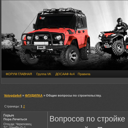
ФОРУМ ГЛАВНАЯ
Группа VK
ДОСААФ 4х4
Правила
Vologda4x4
»
ФЛУДИЛКА
» Общие вопросы по строительству.
Страницы:
1
2
Герыч
Вопросов по стройке 
Пора Лечиться
Откуда: Череповец
ТС: ШниВо,G-1