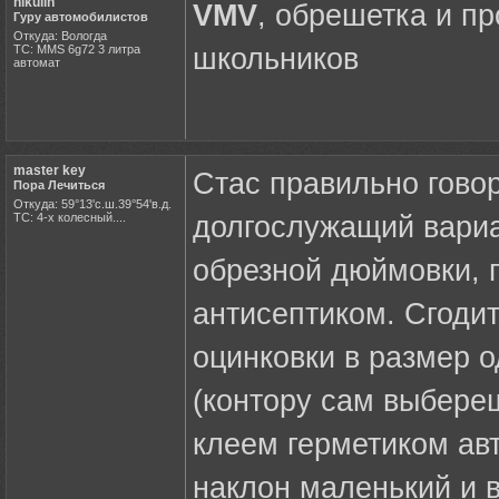
nikulin
VMV
, обрешетка и п
Гуру автомобилистов
Откуда: Вологда
ТС: MMS 6g72 3 литра
школьников
автомат
master key
Стас правильно говор
Пора Лечиться
Откуда: 59°13'с.ш.39°54'в.д.
ТС: 4-х колесный....
долгослужащий вариа
обрезной дюймовки, 
антисептиком. Сгоди
оцинковки в размер о
(контору сам выбере
клеем герметиком авт
наклон маленький и в