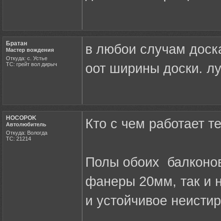
Братан
в любои случам доск
Мастер вождения
Откуда: с. Устье
ТС: грейт вол дирыч
оот ширины доски. лу
HOCOPOK
Кто с чем работает т
Автолюбитель
Откуда: Вологда
ТС: 21214
Полы обоих балконов
фанеры 20мм, так и н
и устойчивое неисти