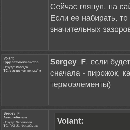
Сейчас глянул, на са
Если ее набирать, т
значительных зазоро
Volant
Sergey_F
, если буде
Гуру автомобилистов
Откуда: Вологда
ТС: в автивном поиске)))
сначала - пирожок, ка
термоэлементы)
Sergey_F
Автолюбитель
Volant:
Откуда: Череповец
ТС: ГАЗ-21, ФордСмакс