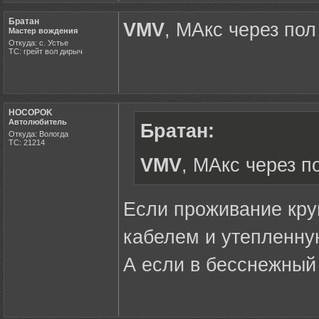
Братан
VMV
, МАкс через пол
Мастер вождения
Откуда: с. Устье
ТС: грейт вол дирыч
HOCOPOK
Автолюбитель
Братан:
Откуда: Вологда
ТС: 21214
VMV
, МАкс через п
Если проживание кру
кабелем и утепленную
А если в бесснежный