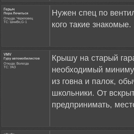
Герыч
Нужен спец по венти
Пора Лечиться
Откуда: Череповец
ТС: ШниВо,G-1
кого такие знакомые.
VMV
Крышу на старый гар
Гуру автомобилистов
Откуда: Вологда
ТС: УАЗ
необходимый миниму
из говна и палок, об
школьники. От вскры
предпринимать, мест