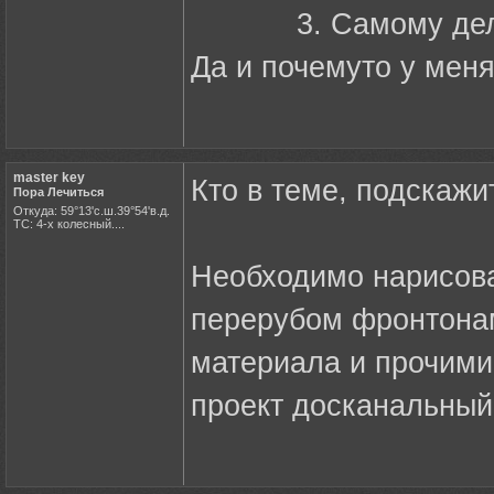
3. Самому делать 
Да и почемуто у меня
master key
Кто в теме, подскаж
Пора Лечиться
Откуда: 59°13'с.ш.39°54'в.д.
ТС: 4-х колесный....
Необходимо нарисова
перерубом фронтонам
материала и прочими 
проект досканальный,