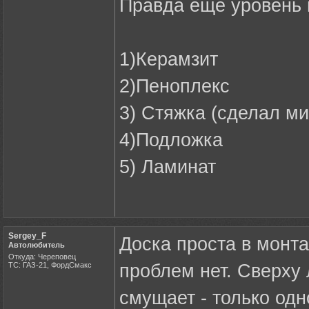
Правда еще уровень 
1)Керамзит
2)Пеноплекс
3) Стяжка (сделал м
4)Подложка
5) Ламинат
Sergey_F
Доска проста в монтаж
Автолюбитель
Откуда: Череповец
ТС: ГАЗ-21, ФордСмакс
проблем нет. Сверху 
смущает - только одн