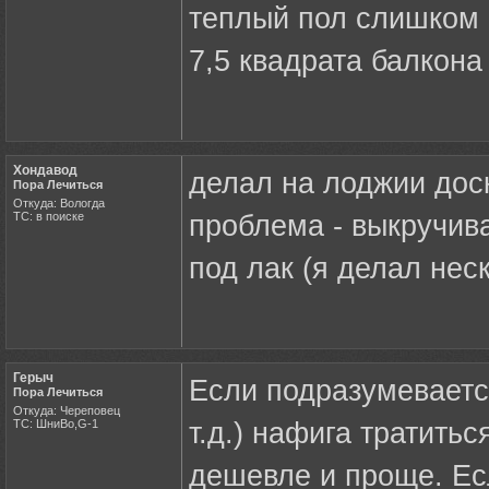
теплый пол слишком 
7,5 квадрата балкона
Хондавод
делал на лоджии доск
Пора Лечиться
Откуда: Вологда
ТС: в поиске
проблема - выкручив
под лак (я делал нес
Герыч
Если подразумеваетс
Пора Лечиться
Откуда: Череповец
ТС: ШниВо,G-1
т.д.) нафига тратить
дешевле и проще. Есл