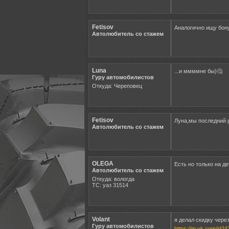
Fetisov
Аналогично ищу бон
Автолюбитель со стажем
Luna
...и ммммне бы)🤔
Гуру автомобилистов
Откуда: Череповец
Fetisov
Луна,мы последний р
Автолюбитель со стажем
OLEGA
Есть но только на д
Автолюбитель со стажем
Откуда: вологда
ТС: уаз 31514
Volant
я делал скидку через
Гуру автомобилистов
https://m.vk.com/id2