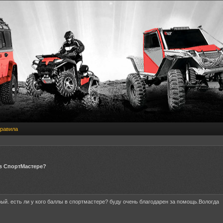
равила
в СпортМастере?
ый. есть ли у кого баллы в спортмастере? буду очень благодарен за помощь.Вологда