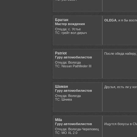
Братан
OLEGA
, и я бы вос
Мастер вождения
Откуда: с. Устье
ТС: грейт вол дирыч
Patriot
После обеда наберу,
Гуру автомобилистов
Откуда: Вологда
ТС: Nissan Pathfinder III
Шаман
Друзья, есть ли у к
Гуру автомобилистов
Откуда: Вологда
ТС: Шнива
Mila
Гуру автомобилистов
Ищутся бонусы в СМ)
Откуда: Вологда-Череповец
ТС: MO XL 2.0