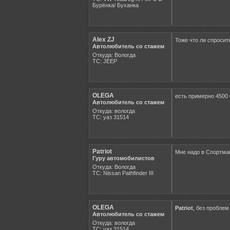
Бурёнка/ Буханка
Alex ZJ
Тоже что ли спросить
Автолюбитель со стажем
Откуда: Вологда
ТС: JEEP
OLEGA
есть примерно 4500 
Автолюбитель со стажем
Откуда: вологда
ТС: уаз 31514
Patriot
Мне надо в Спортма
Гуру автомобилистов
Откуда: Вологда
ТС: Nissan Pathfinder III
OLEGA
Patriot
, без проблем
Автолюбитель со стажем
Откуда: вологда
ТС: уаз 31514