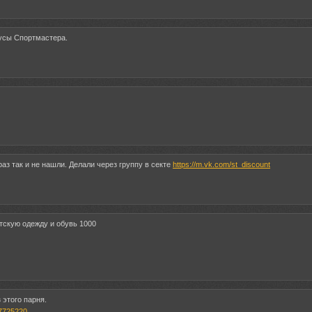
усы Спортмастера.
аз так и не нашли. Делали через группу в секте
https://m.vk.com/st_discount
етскую одежду и обувь 1000
 этого парня.
47725220