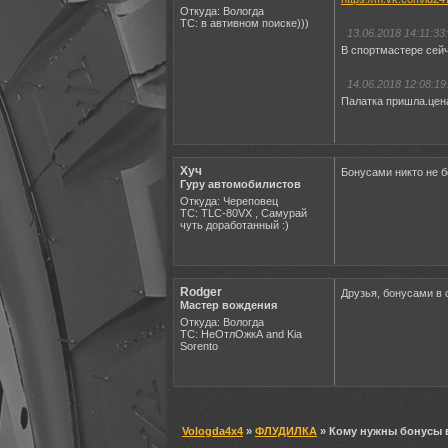
Откуда: Вологда
ТС: в автивном поиске)))
13.06.2018 14:11:33:
В спортмастере сейч
14.06.2018 12:08:19
Палатка пришла.цен
Хуч
Бонусами никто не б
Гуру автомобилистов
Откуда: Череповец
ТС: TLC-80VX , Самурай
чуть доработанный :)
Rodger
Друзья, бонусами в 
Мастер вождения
Откуда: Вологда
ТС: НеОтлОжкА and Kia
Sorento
Vologda4x4
»
ФЛУДИЛКА
» Кому нужны бонусы 