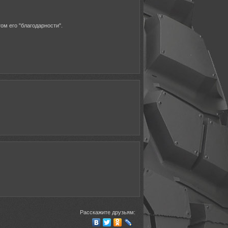
ом его "благодарности".
Расскажите друзьям: