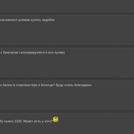
пользовался шлемак купить надобно
 с Братаном скооперируемся и все купим)
ого баллы в спортмастере в Вологде? Буду очень благодарен
) нужно 1500. Может есть у кого?