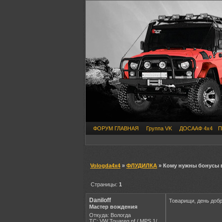
ФОРУМ ГЛАВНАЯ
Группа VK
ДОСААФ 4х4
П
Vologda4x4
»
ФЛУДИЛКА
» Кому нужны бонусы 
Страницы:
1
Daniloff
Товарищи, день добр
Мастер вождения
Откуда: Вологда
ТС: VW Touareg nf / MPS 1/