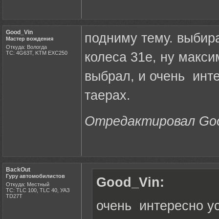
Good_Vin
подниму тему. выбира
Мастер вождения
Откуда: Вологда
ТС: 4G63T, KTM EXC250
колеса 31е, ну макси
выбрал, и очень инте
таерах.
Отредактировал Good
BackOut
Гуру автомобилистов
Good_Vin:
Откуда: Местный
ТС: TLC 100, TLC 40, УАЗ
ТD27Т
очень интересно ус