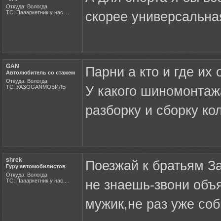
Откуда: Вологда
ТС: Паааркетник у нас....
скорее универсальная
GAN
Парни а кто и где их
Автолюбитель со стажем
Откуда: Вологда
ТС: УАЗОGANМОБИЛЬ
У какого шиномонтажа
разборку и сборку ко
shrek
Поезжай к братьям З
Гуру автомобилистов
Откуда: Вологда
ТС: Паааркетник у нас....
не знаешь-звони объя
мужик,не раз уже со