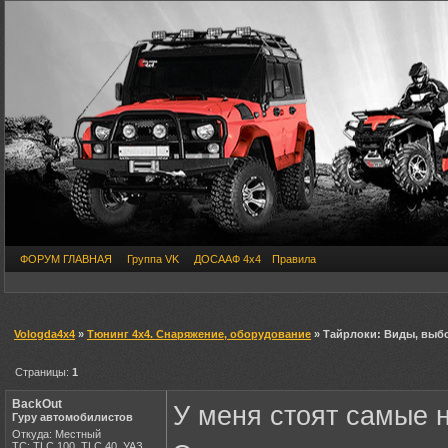
ФОРУМ ГЛАВНАЯ
Группа VK
ДОСААФ 4х4
Правила
Vologda4x4
»
Тюнинг 4х4. Снаряжение, оборудование
» Тайрлоки: Виды, выбо
Страницы:
1
BackOut
У меня стоят самые
Гуру автомобилистов
Откуда: Местный
ТС: TLC 100, TLC 40, УАЗ