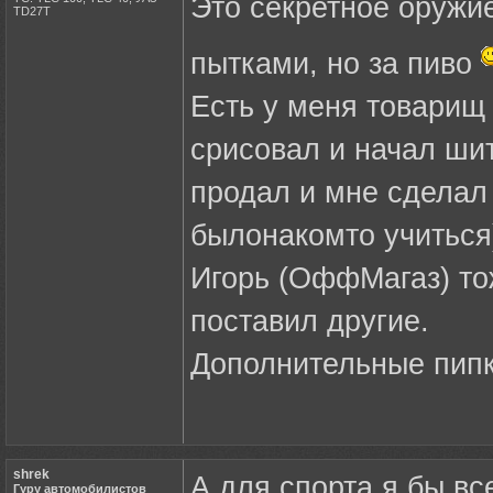
Это секретное оружи
ТD27Т
пытками, но за пиво
Есть у меня товарищ 
срисовал и начал шит
продал и мне сделал
былонакомто учиться)
Игорь (ОффМагаз) тож
поставил другие.
Дополнительные пипк
shrek
А для спорта я бы вс
Гуру автомобилистов