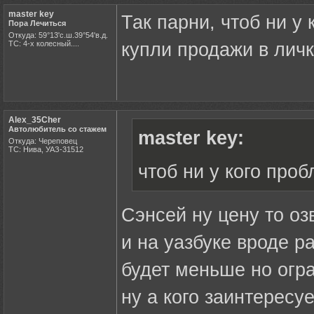
master key
Так парни, чтоб ни у
Пора Лечиться
Откуда: 59°13'с.ш.39°54'в.д.
ТС: 4-х колесный....
купли продажи в личк
Alex_35Cher
Автолюбитель со стажем
master key:
Откуда: Череповец
ТС: Нива, УАЗ-31512
чтоб ни у кого про
Сэнсей ну цену то оз
и на уазбуке вроде р
будет меньше но огр
ну а кого заинтересуе