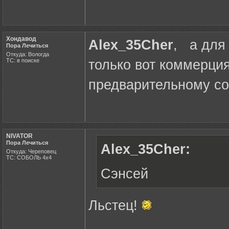
Хондавод
Alex_35Cher
, а для
Пора Лечиться
Откуда: Вологда
ТС: в поиске
только вот коммерция
предварительному со
NIVATOR
Пора Лечиться
Alex_35Cher:
Откуда: Череповец
ТС: СОБОЛЬ 4х4
Сэнсей
Льстец!