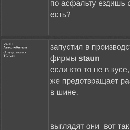
по асфальту ездишь 
есть?
panin
запустил в производс
Автолюбитель
Откуда: ижевск
ТС: уаз
фирмы
staun
если кто то не в кусе
же предотвращает ра
в шине.
выглядят они вот так