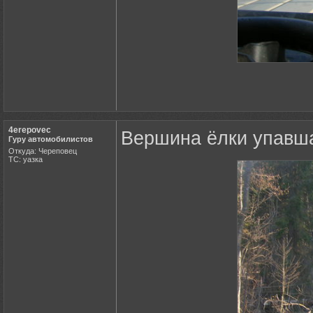
4erepovec
Вершина ёлки упавша
Гуру автомобилистов
Откуда: Череповец
ТС: уазка