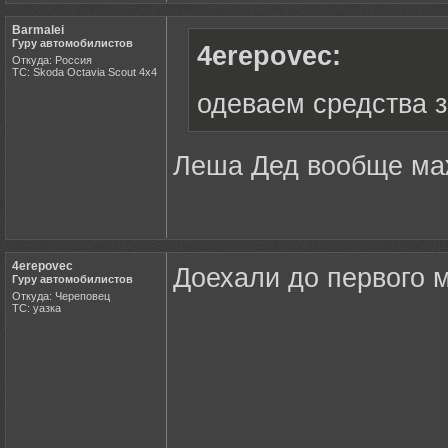
Barmalei
Гуру автомобилистов
4erepovec:
Откуда: Россия
ТС: Skoda Octavia Scout 4x4
одеваем средства 
Леша Дед вообще маж
4erepovec
Доехали до первого м
Гуру автомобилистов
Откуда: Череповец
ТС: уазка