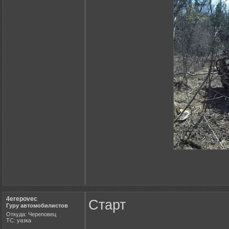
4erepovec
Старт
Гуру автомобилистов
Откуда: Череповец
ТС: уазка