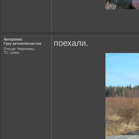
4erepovec
поехали.
Гуру автомобилистов
Откуда: Череповец
ТС: уазка