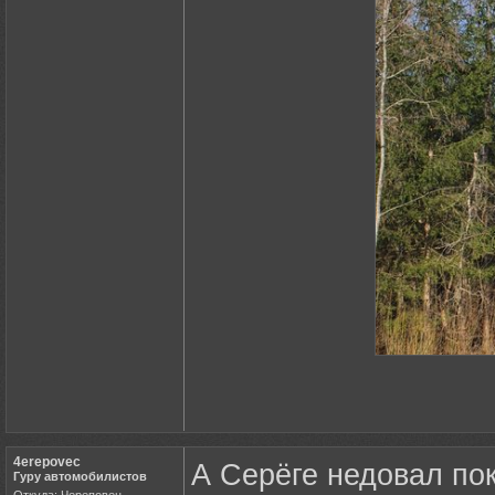
4erepovec
А Серёге недовал пок
Гуру автомобилистов
Откуда: Череповец