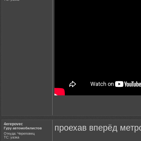
4erepovec
проехав вперёд метр
Гуру автомобилистов
Откуда: Череповец
ТС: уазка