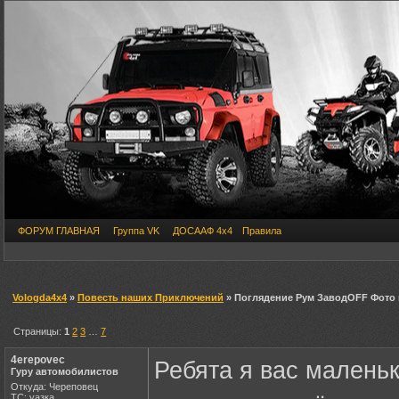
ФОРУМ ГЛАВНАЯ
Группа VK
ДОСААФ 4х4
Правила
Vologda4x4
»
Повесть наших Приключений
» Поглядение Рум ЗаводOFF Фото и
Страницы:
1
2
3
…
7
4erepovec
Ребята я вас маленьк
Гуру автомобилистов
Откуда: Череповец
ТС: уазка