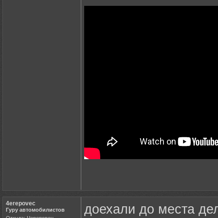
4erepovec
доехали до места де
Гуру автомобилистов