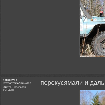
4erepovec
перекусямали и дал
Гуру автомобилистов
Откуда: Череповец
ТС: уазка