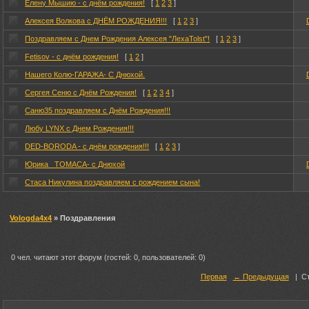
Елену Мышию - с днём рождения!
[
1
2
3
]
Алексея Волкова с ДНЁМ РОЖДЕНИЯ!!!
[
1
2
3
]
Поздравляем с Днем Рождения Алексея "ЛехаTolst"!
[
1
2
3
]
Fetisov - с днём рождения!
[
1
2
]
Нашего Колю-ГАРАЖА- С Днюхой.
Сергея Сеню с Днём Рождения!
[
1
2
3
4
]
Саню35 поздравляем с Днём Рождения!!!
Любу LYNX с Днем Рождения!!!
DED-BORODA - с днём рождения!!!
[
1
2
3
]
Юрика _ТОМАСА- с Днюхой
Стаса Никулина поздравляем с рождением сына!
Vologda4x4
» Поздравления
0 чел. читают этот форум (гостей: 0, пользователей: 0)
Первая
← Предыдущая
|
С