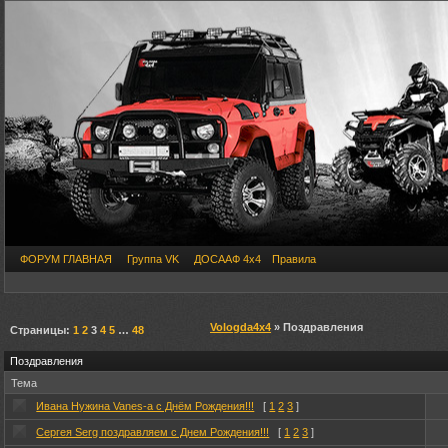
ФОРУМ ГЛАВНАЯ
Группа VK
ДОСААФ 4х4
Правила
Vologda4x4
» Поздравления
Страницы:
1
2
3
4
5
…
48
Поздравления
Тема
Ивана Нужина Vanes-a с Днём Рождения!!!
[
1
2
3
]
Сергея Serg поздравляем с Днем Рождения!!!
[
1
2
3
]