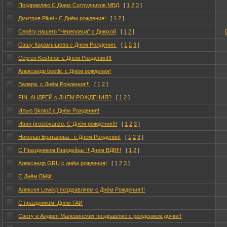
Поздравляю С Днем Сотрудников МВД
[
1
2
3
]
Дмитрия Pikel - С Днём рождения!
[
1
2
]
Серёгу нашего "Череповца" с Днюхой
[
1
2
]
Сашу Карамышева с Днем Рождения.
[
1
2
3
]
Сергея Koshmar с Днём Рождения!!!
Александр beetle, с Днём рождения!
Валера, с Днём Рождения!!!
[
1
2
]
FIN, АНДРЕЙ с ДНЕМ РОЖДЕНИЯ?
[
1
2
]
Илью Skoto2 с Днём Рождения!
Иван prostovanzo, С Днём рождения!!!
[
1
2
3
]
Николая Братанова - с Днём Рождения!
[
1
2
3
]
С Праздником Гвардейцы !!!Днем ВДВ!!!
[
1
2
]
Александр GRU с днём рождения!
[
1
2
3
]
С Днём ВМФ!
Алексея Lewikp поздравляем с Днём Рождения!!!
С праздником! Днем ГАИ
Свету и Андрея Малевинских поздравляю с рождением дочки !